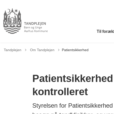
Til foræl
Tilbage til
Tandplejen
Om Tandplejen
Patientsikkerhed
Patientsikkerhed 
kontrolleret
Styrelsen for Patientsikkerhe