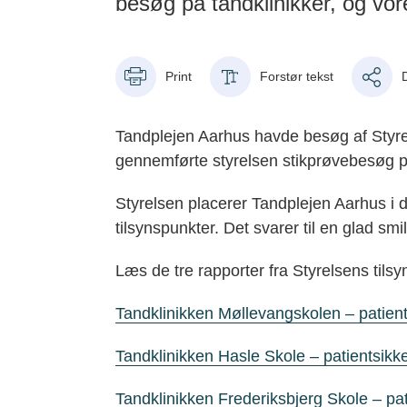
besøg på tandklinikker, og vore
Print
Forstør tekst
Tandplejen Aarhus havde besøg af Styrel
gennemførte styrelsen stikprøvebesøg på 
Styrelsen placerer Tandplejen Aarhus i d
tilsynspunkter. Det svarer til en glad smi
Læs de tre rapporter fra Styrelsens tilsy
Tandklinikken Møllevangskolen – patien
Tandklinikken Hasle Skole – patientsikk
Tandklinikken Frederiksbjerg Skole – pa