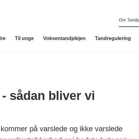
Om Tandp
dre
Til unge
Voksentandplejen
Tandregulering
- sådan bliver vi
d kommer på varslede og ikke varslede