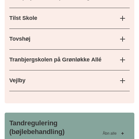
Tilst Skole
Tovshøj
Tranbjergskolen på Grønløkke Allé
Vejlby
Tandregulering
(bøjlebehandling)
Åbn alle