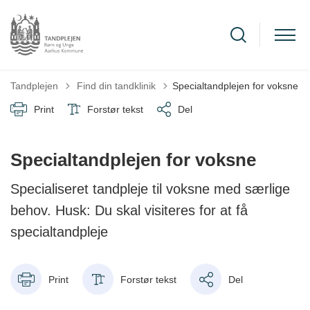
Tilbage til
Tandplejen
Find din tandklinik
Specialtandplejen for voksne
Print
Forstør tekst
Del
Specialtandplejen for voksne
Specialiseret tandpleje til voksne med særlige
behov. Husk: Du skal visiteres for at få
specialtandpleje
Print
Forstør tekst
Del