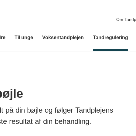
Om Tandp
dre
Til unge
Voksentandplejen
Tandregulering
øjle
dt på din bøjle og følger Tandplejens
te resultat af din behandling.