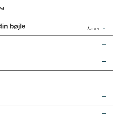
Del
in bøjle
Åbn alle